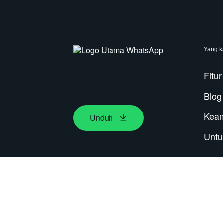
Yang k
Fitur
Blog
Kea
Unduh
Untu
2026 © WhatsApp LLC
Ketentuan & Kebijakan