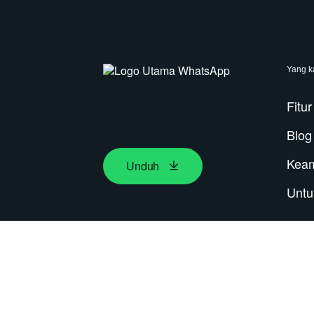
Yang k
Fitur
Blog
Kea
Unduh
Untu
2026 © WhatsApp LLC
Ketentuan & Kebijakan