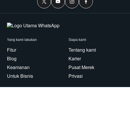
Yang kami lakukan
Siapa kami
Fitur
Tentang kami
Blog
Karier
Keamanan
Pusat Merek
Untuk Bisnis
Privasi
Gunakan WhatsApp
Perlu bantuan?
Android
Hubungi Kami
iPhone
Pusat Bantuan
Mac/PC
Aplikasi
WhatsApp Web
Imbauan Keamanan