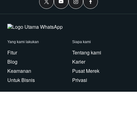
Yang kami lakukan
Siapa kami
Fitur
Tentang kami
Blog
Karier
Keamanan
Pusat Merek
Untuk Bisnis
Privasi
Gunakan WhatsApp
Perlu bantuan?
Android
Hubungi Kami
iPhone
Pusat Bantuan
Mac/PC
Aplikasi
WhatsApp Web
Imbauan Keamanan