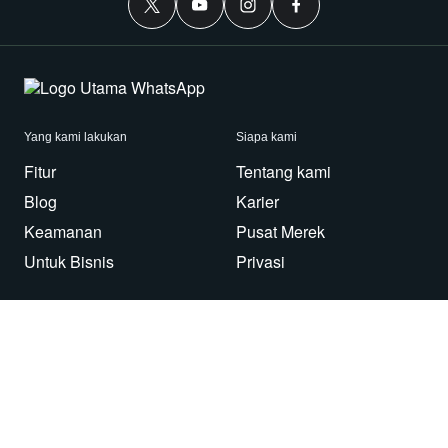
Yang kami lakukan
Siapa kami
Fitur
Tentang kami
Blog
Karier
Keamanan
Pusat Merek
Untuk Bisnis
Privasi
Gunakan WhatsApp
Perlu bantuan?
Android
Hubungi Kami
iPhone
Pusat Bantuan
Mac/PC
Aplikasi
WhatsApp Web
Imbauan Keamanan